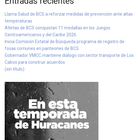
Entradas recientes
Llama Salud de BCS a reforzar medidas de prevención ante altas
temperaturas
Atletas de BCS conquistan 11 medallas en los Juegos
Centroamericanos y del Caribe 2026
Inicia Comisión Estatal de Búsqueda programa de registro de
fosas comunes en panteones de BCS
Gobernador VMCC mantiene diálogo con sector transporte de Los
Cabos para construir acuerdos
(sin título)