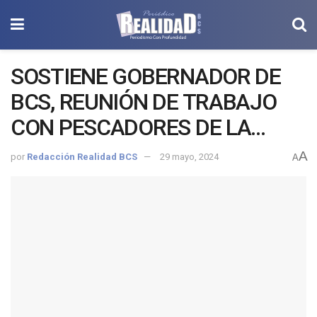
SOSTIENE GOBERNADOR DE
BCS, REUNIÓN DE TRABAJO
CON PESCADORES DE LA
ZONA DEL GOLFO DE ULLOA
A
por
Redacción Realidad BCS
29 mayo, 2024
A