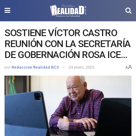
SOSTIENE VÍCTOR CASTRO
REUNIÓN CON LA SECRETARÍA
DE GOBERNACIÓN ROSA ICELA
RODRÍGUEZ PARA
A
por
Redacción Realidad BCS
24 enero, 2025
A
GARANTIZAR LA
REINCORPPRACIÓN DE
CONNACIONALES