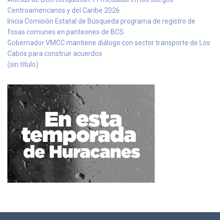
Centroamericanos y del Caribe 2026
Inicia Comisión Estatal de Búsqueda programa de registro de
fosas comunes en panteones de BCS
Gobernador VMCC mantiene diálogo con sector transporte de Los
Cabos para construir acuerdos
(sin título)