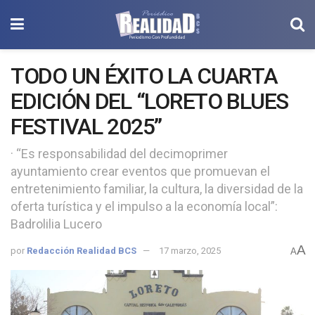
TODO UN ÉXITO LA CUARTA
EDICIÓN DEL “LORETO BLUES
FESTIVAL 2025”
· “Es responsabilidad del decimoprimer
ayuntamiento crear eventos que promuevan el
entretenimiento familiar, la cultura, la diversidad de la
oferta turística y el impulso a la economía local”:
Badrolilia Lucero
A
por
Redacción Realidad BCS
17 marzo, 2025
A