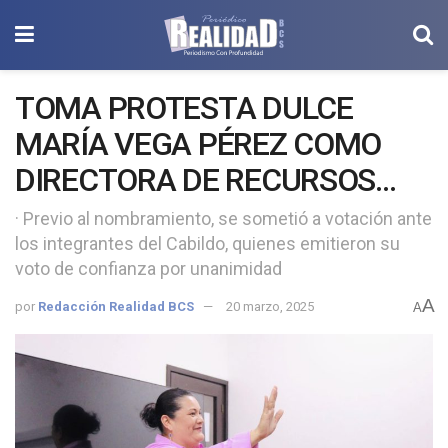
TOMA PROTESTA DULCE
MARÍA VEGA PÉREZ COMO
DIRECTORA DE RECURSOS
MATERIALES EN LORETO
· Previo al nombramiento, se sometió a votación ante
los integrantes del Cabildo, quienes emitieron su
voto de confianza por unanimidad
A
por
Redacción Realidad BCS
20 marzo, 2025
A