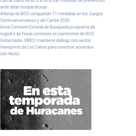
Llama Salud de BCS a reforzar medidas de prevención
ante altas temperaturas
Atletas de BCS conquistan 11 medallas en los Juegos
Centroamericanos y del Caribe 2026
Inicia Comisión Estatal de Búsqueda programa de
registro de fosas comunes en panteones de BCS
Gobernador VMCC mantiene diálogo con sector
transporte de Los Cabos para construir acuerdos
(sin título)