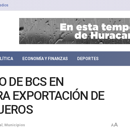
edios
LÍTICA
ECONOMÍA Y FINANZAS
DEPORTES
O DE BCS EN
RA EXPORTACIÓN DE
UEROS
A
al
,
Municipios
A