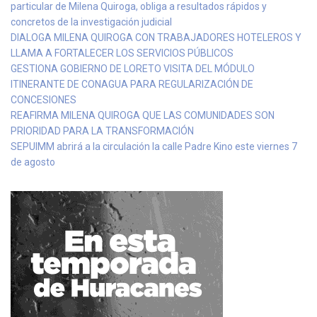
particular de Milena Quiroga, obliga a resultados rápidos y
concretos de la investigación judicial
DIALOGA MILENA QUIROGA CON TRABAJADORES HOTELEROS Y
LLAMA A FORTALECER LOS SERVICIOS PÚBLICOS
GESTIONA GOBIERNO DE LORETO VISITA DEL MÓDULO
ITINERANTE DE CONAGUA PARA REGULARIZACIÓN DE
CONCESIONES
REAFIRMA MILENA QUIROGA QUE LAS COMUNIDADES SON
PRIORIDAD PARA LA TRANSFORMACIÓN
SEPUIMM abrirá a la circulación la calle Padre Kino este viernes 7
de agosto