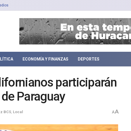
edios
LÍTICA
ECONOMÍA Y FINANZAS
DEPORTES
lifornianos participarán
 de Paraguay
A
az BCS
,
Local
A