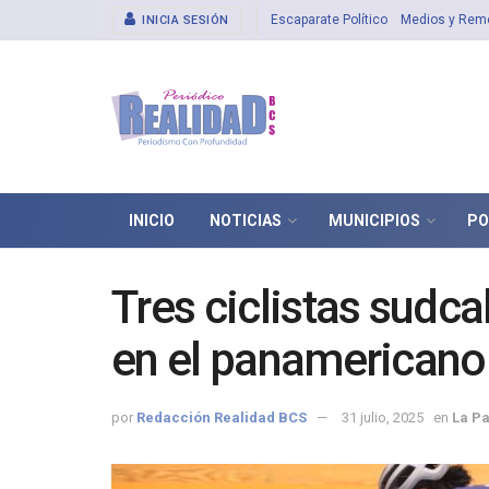
Escaparate Político
Medios y Rem
INICIA SESIÓN
INICIO
NOTICIAS
MUNICIPIOS
PO
Tres ciclistas sudca
en el panamericano
por
Redacción Realidad BCS
31 julio, 2025
en
La P