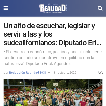
Un año de escuchar, legislar y
servir a las y los
sudcalifornianos: Diputado Erik
Agundez Cervantes
• El desarrollo económico, político y social, sólo tiene
sentido cuando se construye en equilibrio con la
naturaleza”: Diputado Erick Agundez
A
por
Redacción Realidad BCS
31 octubre, 2025
A