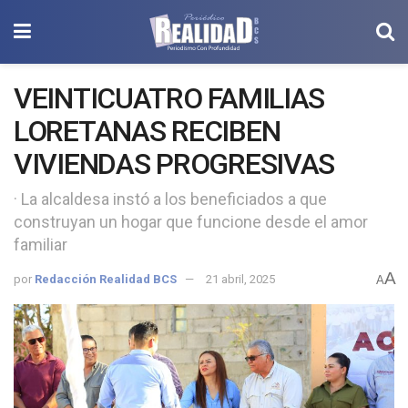
VEINTICUATRO FAMILIAS
LORETANAS RECIBEN
VIVIENDAS PROGRESIVAS
· La alcaldesa instó a los beneficiados a que
construyan un hogar que funcione desde el amor
familiar
A
por
Redacción Realidad BCS
21 abril, 2025
A