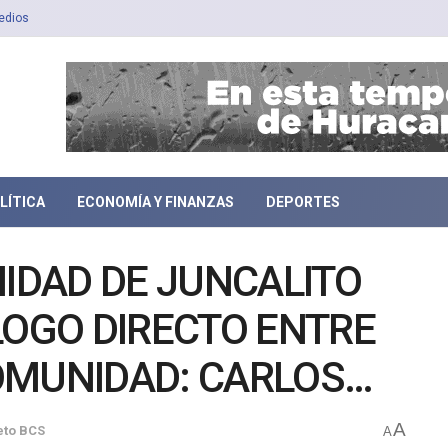
edios
LÍTICA
ECONOMÍA Y FINANZAS
DEPORTES
NIDAD DE JUNCALITO
LOGO DIRECTO ENTRE
OMUNIDAD: CARLOS
A
eto BCS
A