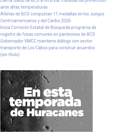
Llama Salud de BCS a reforzar medidas de prevención
ante altas temperaturas
Atletas de BCS conquistan 11 medallas en los Juegos
Centroamericanos y del Caribe 2026
Inicia Comisión Estatal de Búsqueda programa de
registro de fosas comunes en panteones de BCS
Gobernador VMCC mantiene diálogo con sector
transporte de Los Cabos para construir acuerdos
(sin título)