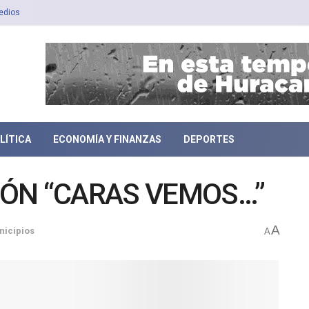
edios
LÍTICA
ECONOMÍA Y FINANZAS
DEPORTES
CIÓN “CARAS VEMOS…”
A
nicipios
A