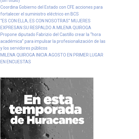
(sin título)
Coordina Gobierno del Estado con CFE acciones para
fortalecer el suministro eléctrico en BCS
“ES CON ELLA, ES CON NOSOTRAS” MUJERES
EXPRESAN SU RESPALDO A MILENA QUIROGA
Propone diputado Fabrizio del Castillo crear la “hora
académica” para impulsar la profesionalización de las
y los servidores públicos
MILENA QUIROGA INICIA AGOSTO EN PRIMER LUGAR
EN ENCUESTAS