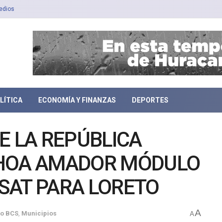
edios
LÍTICA
ECONOMÍA Y FINANZAS
DEPORTES
E LA REPÚBLICA
CHOA AMADOR MÓDULO
SAT PARA LORETO
A
to BCS
,
Municipios
A