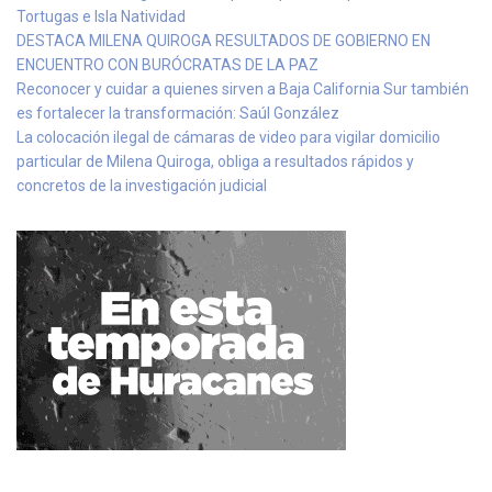
Tortugas e Isla Natividad
DESTACA MILENA QUIROGA RESULTADOS DE GOBIERNO EN
ENCUENTRO CON BURÓCRATAS DE LA PAZ
Reconocer y cuidar a quienes sirven a Baja California Sur también
es fortalecer la transformación: Saúl González
La colocación ilegal de cámaras de video para vigilar domicilio
particular de Milena Quiroga, obliga a resultados rápidos y
concretos de la investigación judicial