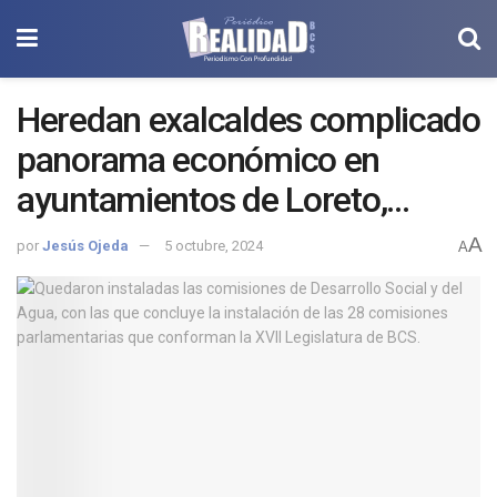
Heredan exalcaldes complicado
panorama económico en
ayuntamientos de Loreto,
Comondú y Los Cabos.
A
por
Jesús Ojeda
5 octubre, 2024
A