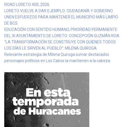
ROAD LORETO 400, 2026.
LORETO VUELVE A DAR EJEMPLO: CIUDADANÍA Y GOBIERNO
UNEN ESFUERZOS PARA MANTENER EL MUNICIPIO MÁS LIMPIO
DE BCS
EDUCACIÓN CON SENTIDO HUMANO, PRIORIDAD PERMANENTE
DEL XI AYUNTAMIENTO DE LORETO: CONCEPCIÓN GUZMÁN ROA
“LA TRANSFORMACIÓN SE CONSTRUYE CON QUIENES TODOS
LOS DÍAS LE SIRVEN AL PUEBLO”: MILENA QUIROGA
Relevante estrategia de Milena Quiroga sumar destacados
personajes políticos en Los Cabos la mantienen a la cabeza.