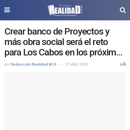
Crear banco de Proyectos y
más obra social será el reto
para Los Cabos en los próximos
3 años: Christian Agúndez con
A
por
Redacción Realidad BCS
27 abril, 2024
A
el Colegio de Ingenieros Civiles
Siglo XXI