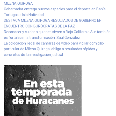
MILENA QUIROGA
Gobernador entrega nuevos espacios para el deporte en Bahía
Tortugas e Isla Natividad
DESTACA MILENA QUIROGA RESULTADOS DE GOBIERNO EN
ENCUENTRO CON BURÓCRATAS DE LA PAZ
Reconocer y cuidar a quienes sirven a Baja California Sur también
es fortalecer la transformación: Saúl González
La colocación ilegal de cámaras de video para vigilar domicilio
particular de Milena Quiroga, obliga a resultados rápidos y
concretos de la investigación judicial