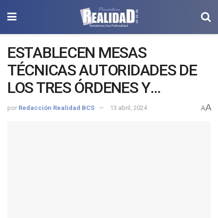
ESTABLECEN MESAS
TÉCNICAS AUTORIDADES DE
LOS TRES ÓRDENES Y
TRANSPORTISTAS DE LOS
A
por
Redacción Realidad BCS
13 abril, 2024
A
CABOS