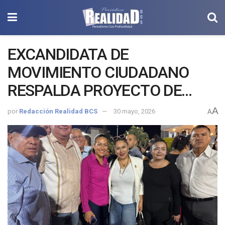
EXCANDIDATA DE
MOVIMIENTO CIUDADANO
RESPALDA PROYECTO DE
MILENA QUIROGA
A
por
Redacción Realidad BCS
30 mayo, 2026
A