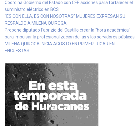
Coordina Gobierno del Estado con CFE acciones para fortalecer el
suministro eléctrico en BCS
“ES CON ELLA, ES CON NOSOTRAS” MUJERES EXPRESAN SU
RESPALDO A MILENA QUIROGA
Propone diputado Fabrizio del Castillo crear la “hora académica”
para impulsar la profesionalización de las y los servidores públicos
MILENA QUIROGA INICIA AGOSTO EN PRIMER LUGAR EN
ENCUESTAS