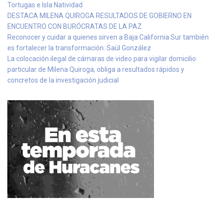
Tortugas e Isla Natividad
DESTACA MILENA QUIROGA RESULTADOS DE GOBIERNO EN
ENCUENTRO CON BURÓCRATAS DE LA PAZ
Reconocer y cuidar a quienes sirven a Baja California Sur también
es fortalecer la transformación: Saúl González
La colocación ilegal de cámaras de video para vigilar domicilio
particular de Milena Quiroga, obliga a resultados rápidos y
concretos de la investigación judicial