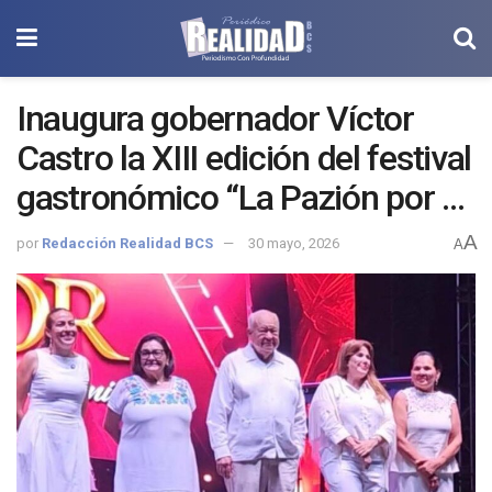
Inaugura gobernador Víctor
Castro la XIII edición del festival
gastronómico “La Pazión por el
Sabor”
A
por
Redacción Realidad BCS
30 mayo, 2026
A