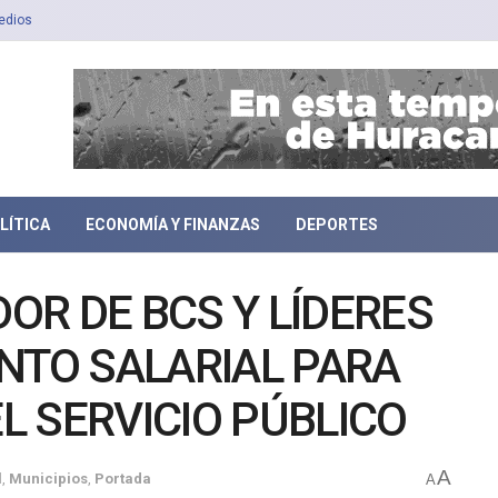
edios
LÍTICA
ECONOMÍA Y FINANZAS
DEPORTES
R DE BCS Y LÍDERES
NTO SALARIAL PARA
 SERVICIO PÚBLICO
A
l
,
Municipios
,
Portada
A