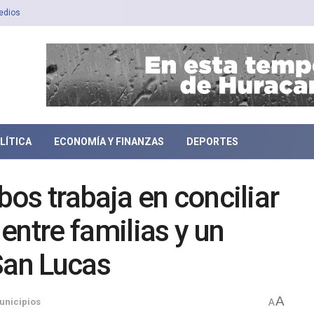
edios
LÍTICA
ECONOMÍA Y FINANZAS
DEPORTES
os trabaja en conciliar
entre familias y un
San Lucas
A
unicipios
A