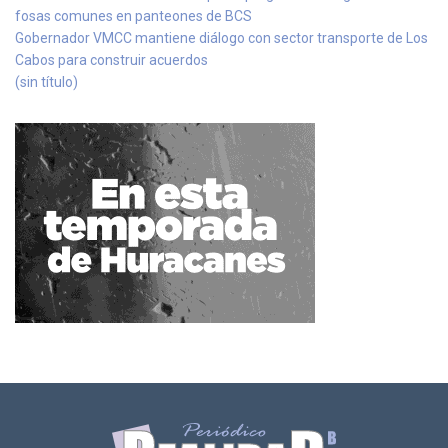
fosas comunes en panteones de BCS
Gobernador VMCC mantiene diálogo con sector transporte de Los
Cabos para construir acuerdos
(sin título)