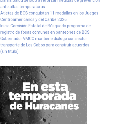
Llama Salud de BCS a reforzar medidas de prevención
ante altas temperaturas
Atletas de BCS conquistan 11 medallas en los Juegos
Centroamericanos y del Caribe 2026
Inicia Comisión Estatal de Búsqueda programa de
registro de fosas comunes en panteones de BCS
Gobernador VMCC mantiene diálogo con sector
transporte de Los Cabos para construir acuerdos
(sin título)