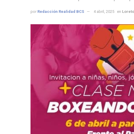
por
Redacción Realidad BCS
4 abril, 2025
en
Loret