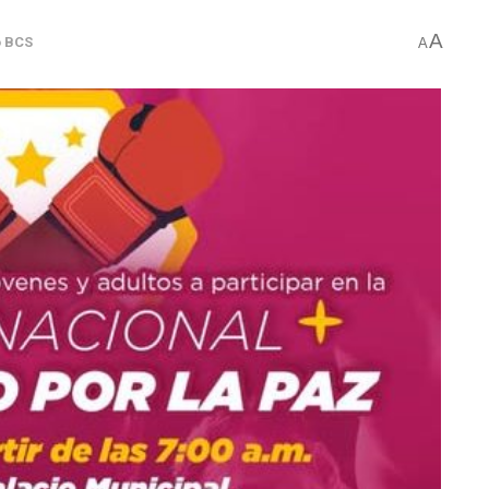
A
o BCS
A