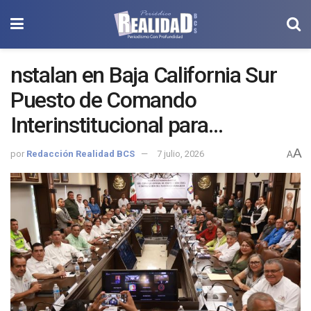
nstalan en Baja California Sur
Puesto de Comando
Interinstitucional para
fortalecer la atención ante la
A
por
Redacción Realidad BCS
7 julio, 2026
A
temporada de ciclones
tropicales