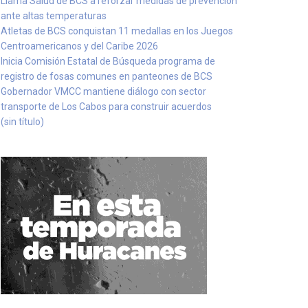
Llama Salud de BCS a reforzar medidas de prevención
ante altas temperaturas
Atletas de BCS conquistan 11 medallas en los Juegos
Centroamericanos y del Caribe 2026
Inicia Comisión Estatal de Búsqueda programa de
registro de fosas comunes en panteones de BCS
Gobernador VMCC mantiene diálogo con sector
transporte de Los Cabos para construir acuerdos
(sin título)