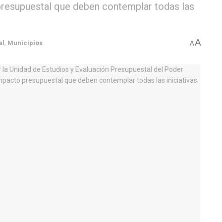
presupuestal que deben contemplar todas las
A
al
,
Municipios
A