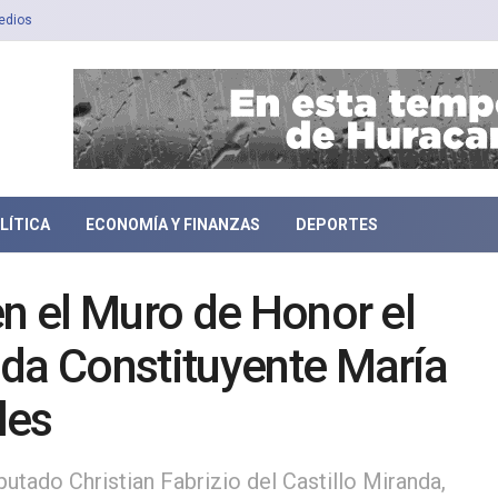
edios
LÍTICA
ECONOMÍA Y FINANZAS
DEPORTES
en el Muro de Honor el
ada Constituyente María
les
utado Christian Fabrizio del Castillo Miranda,