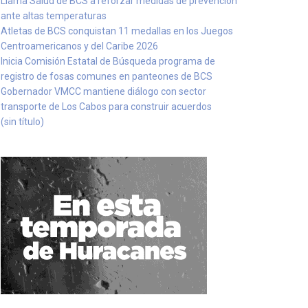
Llama Salud de BCS a reforzar medidas de prevención
ante altas temperaturas
Atletas de BCS conquistan 11 medallas en los Juegos
Centroamericanos y del Caribe 2026
Inicia Comisión Estatal de Búsqueda programa de
registro de fosas comunes en panteones de BCS
Gobernador VMCC mantiene diálogo con sector
transporte de Los Cabos para construir acuerdos
(sin título)