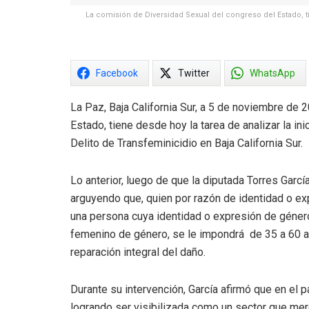
La comisión de Diversidad Sexual del congreso del Estado, ti
Facebook
Twitter
WhatsApp
La Paz, Baja California Sur, a 5 de noviembre de
Estado, tiene desde hoy la tarea de analizar la ini
Delito de Transfeminicidio en Baja California Sur.
Lo anterior, luego de que la diputada Torres Garc
arguyendo que, quien por razón de identidad o exp
una persona cuya identidad o expresión de género
femenino de género, se le impondrá de 35 a 60 a
reparación integral del daño.
Durante su intervención, García afirmó que en el pa
logrando ser visibilizada como un sector que mer