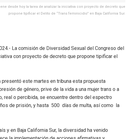
ene desde hoy la tarea de analizar la iniciativa con proyecto de decreto que
propone tipificar el Delito de “Trans feminicidio” en Baja California Sur.
 2024.- La comisión de Diversidad Sexual del Congreso del
ciativa con proyecto de decreto que propone tipificar el
ía presentó este martes en tribuna esta propuesta
resión de género, prive de la vida a una mujer trans o a
, real o percibida, se encuentre dentro del espectro
ños de prisión, y hasta 500 días de multa, así como la
ís y en Baja California Sur, la diversidad ha venido
ece la implementación de acciones afirmativas y