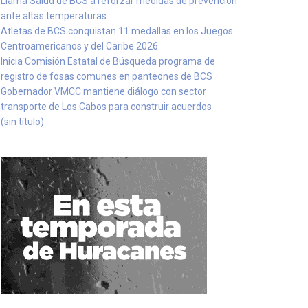
Llama Salud de BCS a reforzar medidas de prevención
ante altas temperaturas
Atletas de BCS conquistan 11 medallas en los Juegos
Centroamericanos y del Caribe 2026
Inicia Comisión Estatal de Búsqueda programa de
registro de fosas comunes en panteones de BCS
Gobernador VMCC mantiene diálogo con sector
transporte de Los Cabos para construir acuerdos
(sin título)