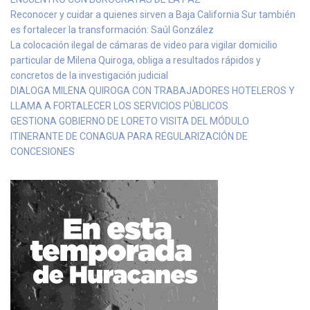
Reconocer y cuidar a quienes sirven a Baja California Sur también
es fortalecer la transformación: Saúl González
La colocación ilegal de cámaras de video para vigilar domicilio
particular de Milena Quiroga, obliga a resultados rápidos y
concretos de la investigación judicial
DIALOGA MILENA QUIROGA CON TRABAJADORES HOTELEROS Y
LLAMA A FORTALECER LOS SERVICIOS PÚBLICOS
GESTIONA GOBIERNO DE LORETO VISITA DEL MÓDULO
ITINERANTE DE CONAGUA PARA REGULARIZACIÓN DE
CONCESIONES